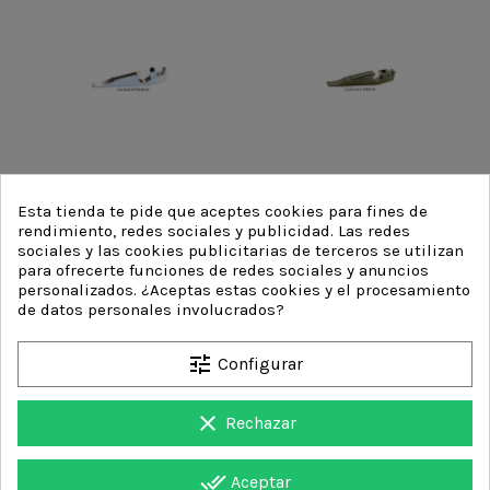
Esta tienda te pide que aceptes cookies para fines de
rendimiento, redes sociales y publicidad. Las redes
sociales y las cookies publicitarias de terceros se utilizan
para ofrecerte funciones de redes sociales y anuncios
personalizados. ¿Aceptas estas cookies y el procesamiento
LEVA - GTO MAGNÉTICA
LEVA - GTO MAGNÉTICA
de datos personales involucrados?
CALIDAD ESTÁNDAR
CALIDAD SUPERIOR
tune
Configurar
clear
Rechazar
done_all
Aceptar