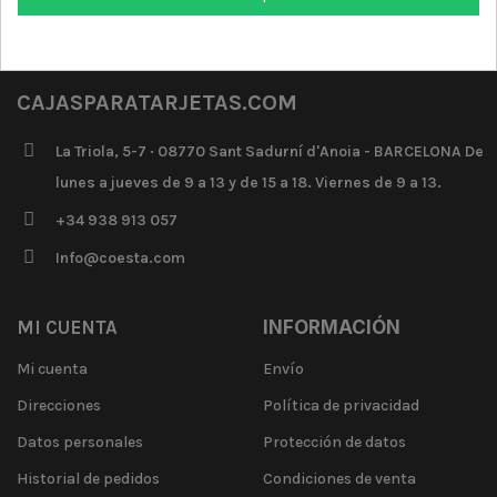
CAJASPARATARJETAS.COM
La Triola, 5-7 · 08770 Sant Sadurní d'Anoia - BARCELONA De
lunes a jueves de 9 a 13 y de 15 a 18. Viernes de 9 a 13.
+34 938 913 057
Info@coesta.com
MI CUENTA
INFORMACIÓN
Mi cuenta
Envío
Direcciones
Política de privacidad
Datos personales
Protección de datos
Historial de pedidos
Condiciones de venta